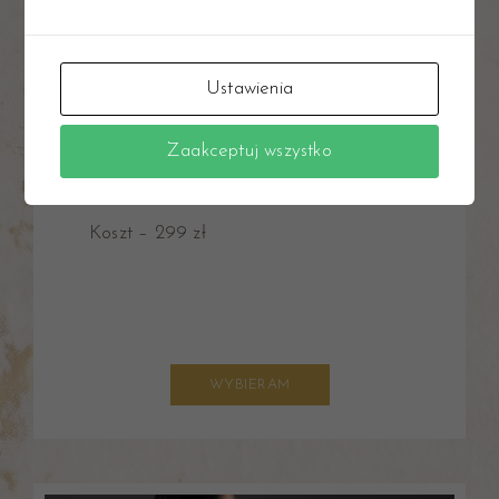
zlecenie oraz interpretacja badań krwi,
konsultacja żywieniowa,
jadłospis 7 dni do stosowania przez
Ustawienia
miesiąc,
suplementacja (jeżeli istnieje taka
Zaakceptuj wszystko
konieczność),
stały kontakt oraz monitorowanie postępów
Koszt – 299 zł
WYBIERAM