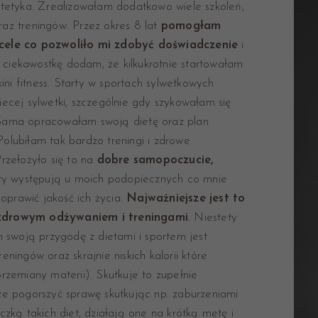
ietetyka. Zrealizowałam dodatkowo wiele szkoleń,
raz treningów. Przez okres 8 lat
pomogłam
cele co pozwoliło mi zdobyć doświadczenie
i
 ciekawostkę dodam, że kilkukrotnie startowałam
ni fitness. Starty w sportach sylwetkowych
iecej sylwetki, szczególnie gdy szykowałam się
. Sama opracowałam swoją dietę oraz plan
Polubiłam tak bardzo treningi i zdrowe
Przełożyło się to na
dobre samopoczucie,
aty występują u moich podopiecznych co mnie
prawić jakość ich życia.
Najważniejsze jest to
zdrowym odżywaniem i treningami
. Niestety
 swoją przygodę z dietami i sportem jest
eningów oraz skrajnie niskich kalorii które
zemiany materii). Skutkuje to zupełnie
 pogorszyć sprawę skutkując np. zaburzeniami
ką takich diet, działają one na krótką metę i