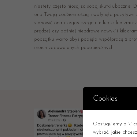
niestety często niosą za sobą skutki uboczne. 
ona Twoją codziennością i wpłynęła pozytywni
stanowić ona czegoś czego nie lubisz lub zmusza
prędzej czy później niezdrowe nawyki i kilog
początku warto abyś podjęła współpracę z profe
moich zadowolonych podopiecznych.
Cookies
Obsługujemy pliki co
wybrać, jakie chcesz