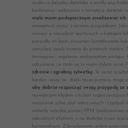
studia na kierunku dietetyka o profilu psychod
konferencji i webinarów o tematyce dietetyki o
wielu moim podopiecznym zrealizować ich 
umiejętność pracy z różnymi przypadkami. Jako
również w zawodach sportowych w kategorii biki
pozwoliły mi lepiej zrozumieć kształtowanie kob
sama bez opieki trenera do ostatnich startów
treningowy i regularnie analizowałam postępy. 
odżywianie, że stało się to moim stylem życia. 
zdrowie i zgrabną sylwetkę
. Te same rezult
bardzo cieszy, że dzięki mojej pomocy mogę po
aby dobrze rozpocząć swoją przygodę ze 
największym błędem u kobiet rozpoczynających
narzucenie sobie zbyt intensywnych i częstych tr
niekiedy schodzą poniżej PPM (podstawowej pr
odwrotnym efektem, a na dodatek może jeszcze
hormonalnymi. Zdecydowanie jestem przeciwnicz