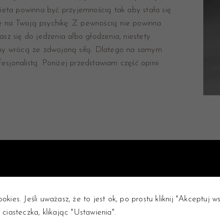
Dieta powinna być przyjemnością tak aby stała się
e na Twoją psychikę. Z pewnością nie powinna
sz się do jedzenia albo głodzenia, niestety
ramy wrócą ze zdwojoną siłą. Dlatego na samym
sjonalistą. Poniżej przedstawiam część opinii
okies. Jeśli uważasz, że to jest ok, po prostu kliknij "Akceptuj 
 ciasteczka, klikając "Ustawienia".